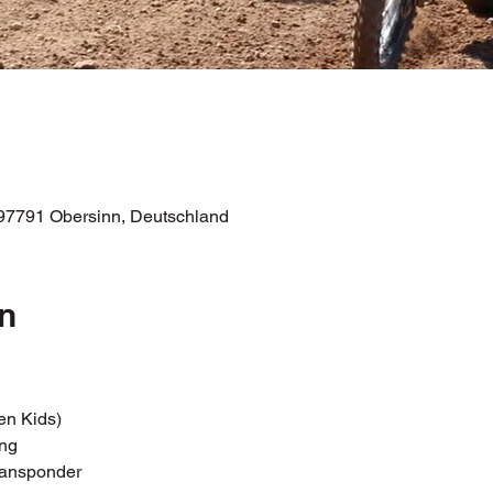
97791 Obersinn, Deutschland
n
en Kids)
ng
Transponder